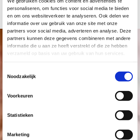
We gebruiken cookies om content en advertenties te
personaliseren, om functies voor social media te bieden
en om ons websiteverkeer te analyseren. Ook delen we
informatie over uw gebruik van onze site met onze
partners voor social media, adverteren en analyse. Deze
partners kunnen deze gegevens combineren met andere
informatie die u aan ze heeft verstrekt of die ze hebben
Collectie van NED
verzameld op basis van uw gebruik van hun services.
Wij zijn fan van het veelzijdige assortiment van dit
Toestemmingsselectie
Nederlandse modemerk. De collecties zijn modieus,
Noodzakelijk
comfortabel en draagbaar. Daarnaast kunnen de
items eindeloos gecombineerd worden. In de
collectie vind je kleding van maat 36 tot en met maat
Voorkeuren
46/XXL.
Statistieken
Marketing